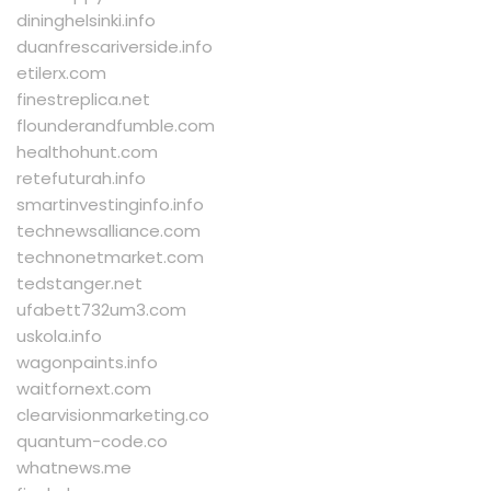
dininghelsinki.info
duanfrescariverside.info
etilerx.com
finestreplica.net
flounderandfumble.com
healthohunt.com
retefuturah.info
smartinvestinginfo.info
technewsalliance.com
technonetmarket.com
tedstanger.net
ufabett732um3.com
uskola.info
wagonpaints.info
waitfornext.com
clearvisionmarketing.co
quantum-code.co
whatnews.me