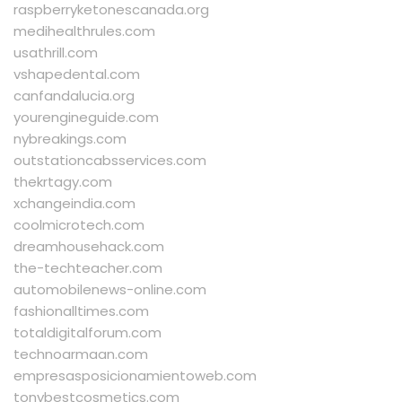
raspberryketonescanada.org
medihealthrules.com
usathrill.com
vshapedental.com
canfandalucia.org
yourengineguide.com
nybreakings.com
outstationcabsservices.com
thekrtagy.com
xchangeindia.com
coolmicrotech.com
dreamhousehack.com
the-techteacher.com
automobilenews-online.com
fashionalltimes.com
totaldigitalforum.com
technoarmaan.com
empresasposicionamientoweb.com
tonybestcosmetics.com