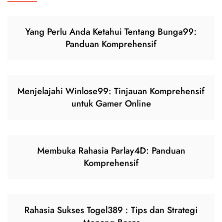
Yang Perlu Anda Ketahui Tentang Bunga99:
Panduan Komprehensif
Menjelajahi Winlose99: Tinjauan Komprehensif
untuk Gamer Online
Membuka Rahasia Parlay4D: Panduan
Komprehensif
Rahasia Sukses Togel389 : Tips dan Strategi