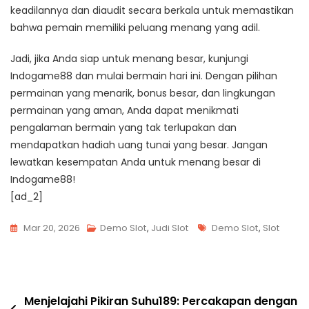
keadilannya dan diaudit secara berkala untuk memastikan
bahwa pemain memiliki peluang menang yang adil.
Jadi, jika Anda siap untuk menang besar, kunjungi
Indogame88 dan mulai bermain hari ini. Dengan pilihan
permainan yang menarik, bonus besar, dan lingkungan
permainan yang aman, Anda dapat menikmati
pengalaman bermain yang tak terlupakan dan
mendapatkan hadiah uang tunai yang besar. Jangan
lewatkan kesempatan Anda untuk menang besar di
Indogame88!
[ad_2]
Tags
Mar 20, 2026
Demo Slot
,
Judi Slot
Demo Slot
,
Slot
Post
Menjelajahi Pikiran Suhu189: Percakapan dengan