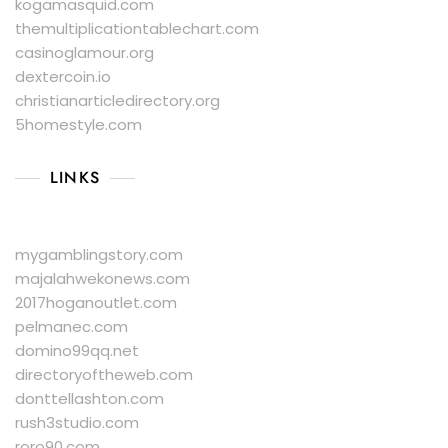
kogamasquid.com
themultiplicationtablechart.com
casinoglamour.org
dextercoin.io
christianarticledirectory.org
5homestyle.com
LINKS
mygamblingstory.com
majalahwekonews.com
2017hoganoutlet.com
pelmanec.com
domino99qq.net
directoryoftheweb.com
donttellashton.com
rush3studio.com
roro90.com