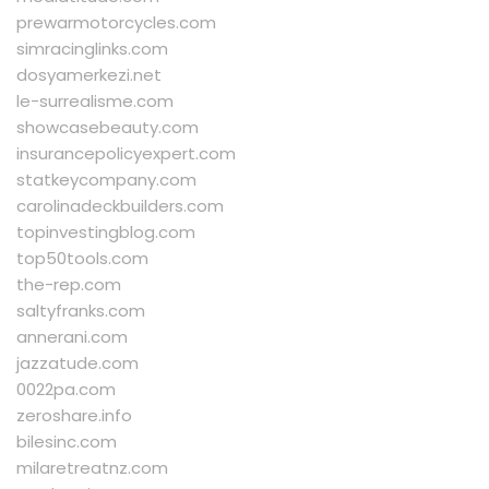
prewarmotorcycles.com
simracinglinks.com
dosyamerkezi.net
le-surrealisme.com
showcasebeauty.com
insurancepolicyexpert.com
statkeycompany.com
carolinadeckbuilders.com
topinvestingblog.com
top50tools.com
the-rep.com
saltyfranks.com
annerani.com
jazzatude.com
0022pa.com
zeroshare.info
bilesinc.com
milaretreatnz.com