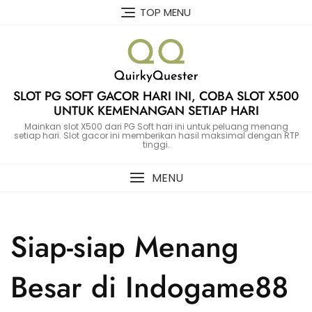
Skip
TOP MENU
to
content
SLOT PG SOFT GACOR HARI INI, COBA SLOT X500
UNTUK KEMENANGAN SETIAP HARI
Mainkan slot X500 dari PG Soft hari ini untuk peluang menang
setiap hari. Slot gacor ini memberikan hasil maksimal dengan RTP
tinggi.
MENU
Siap-siap Menang
Besar di Indogame88