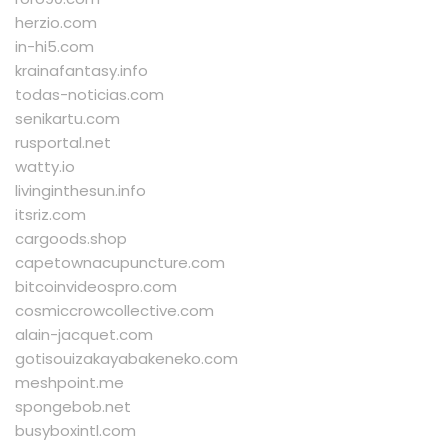
herzio.com
in-hi5.com
krainafantasy.info
todas-noticias.com
senikartu.com
rusportal.net
watty.io
livinginthesun.info
itsriz.com
cargoods.shop
capetownacupuncture.com
bitcoinvideospro.com
cosmiccrowcollective.com
alain-jacquet.com
gotisouizakayabakeneko.com
meshpoint.me
spongebob.net
busyboxintl.com