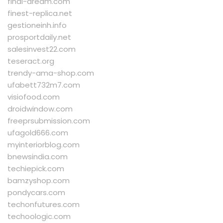
final-dream.com
finest-replica.net
gestioneinh.info
prosportdaily.net
salesinvest22.com
teseract.org
trendy-ama-shop.com
ufabett732m7.com
visiofood.com
droidwindow.com
freeprsubmission.com
ufagold666.com
myinteriorblog.com
bnewsindia.com
techiepick.com
bamzyshop.com
pondycars.com
techonfutures.com
techoologic.com