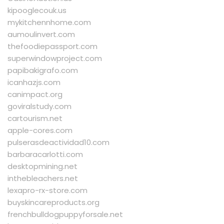
kipooglecouk.us
mykitchennhome.com
aumoulinvert.com
thefoodiepassport.com
superwindowproject.com
papibakigrafo.com
icanhazjs.com
canimpact.org
goviralstudy.com
cartourism.net
apple-cores.com
pulserasdeactividad10.com
barbaracarlotti.com
desktopmining.net
inthebleachers.net
lexapro-rx-store.com
buyskincareproducts.org
frenchbulldogpuppyforsale.net