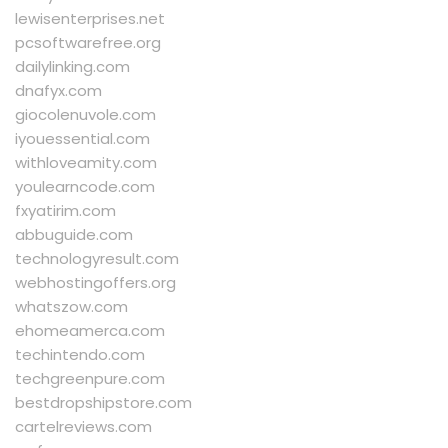
lewisenterprises.net
pcsoftwarefree.org
dailylinking.com
dnafyx.com
giocolenuvole.com
iyouessential.com
withloveamity.com
youlearncode.com
fxyatirim.com
abbuguide.com
technologyresult.com
webhostingoffers.org
whatszow.com
ehomeamerca.com
techintendo.com
techgreenpure.com
bestdropshipstore.com
cartelreviews.com