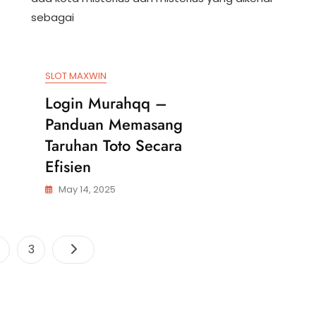
sebagai
SLOT MAXWIN
Login Murahqq –
Panduan Memasang
Taruhan Toto Secara
Efisien
May 14, 2025
Posts
age
Page
3
pagination