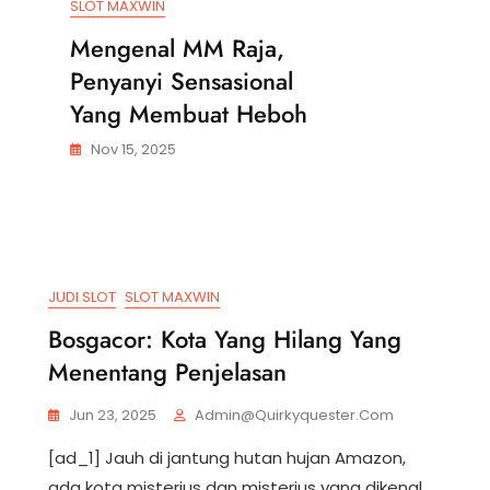
SLOT MAXWIN
Mengenal MM Raja,
Penyanyi Sensasional
Yang Membuat Heboh
Nov 15, 2025
JUDI SLOT
SLOT MAXWIN
Bosgacor: Kota Yang Hilang Yang
Menentang Penjelasan
Jun 23, 2025
Admin@quirkyquester.com
[ad_1] Jauh di jantung hutan hujan Amazon,
ada kota misterius dan misterius yang dikenal