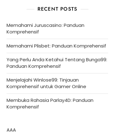
RECENT POSTS
Memahami Juruscasino: Panduan
Komprehensif
Memahami Plisbet: Panduan Komprehensif
Yang Perlu Anda Ketahui Tentang Bunga99:
Panduan Komprehensif
Menjelajahi Winlose99: Tinjauan
Komprehensif untuk Gamer Online
Membuka Rahasia Parlay4D: Panduan
Komprehensif
AAA