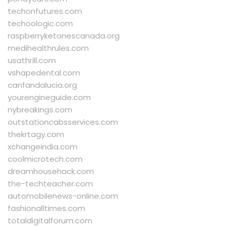
techonfutures.com
techoologic.com
raspberryketonescanada.org
medihealthrules.com
usathrill.com
vshapedental.com
canfandalucia.org
yourengineguide.com
nybreakings.com
outstationcabsservices.com
thekrtagy.com
xchangeindia.com
coolmicrotech.com
dreamhousehack.com
the-techteacher.com
automobilenews-online.com
fashionalltimes.com
totaldigitalforum.com