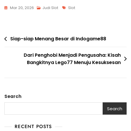
Tags
Mar 20, 2026
Judi Slot
Slot
Post
Siap-siap Menang Besar di Indogame88
navigation
Dari Penghobi Menjadi Pengusaha: Kisah
Bangkitnya Lego77 Menuju Kesuksesan
Search
Search
RECENT POSTS