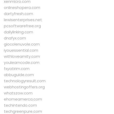
xenmicro.com
onlineshopera.com
dartyfresh.com
lewisenterprises.net
pcsoftwarefree.org
dailylinking.com
dnafyx.com
giocolenuvole.com
iyouessential.com
withloveamity.com
youlearncode.com
fxyatirim.com
abbuguide.com
technologyresult.com
webhostingoffers.org
whatszow.com
ehomeamerca.com
techintendo.com
techgreenpure.com