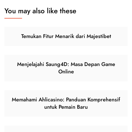
You may also like these
Temukan Fitur Menarik dari Majestibet
Menjelajahi Saung4D: Masa Depan Game
Online
Memahami Ahlicasino: Panduan Komprehensif
untuk Pemain Baru