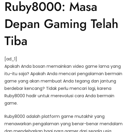
Ruby8000: Masa
Depan Gaming Telah
Tiba
[ad_1]
Apakah Anda bosan memainkan video game lama yang
itu-itu saja? Apakah Anda mencari pengalaman bermain
game yang akan membuat Anda tegang dan jantung
berdebar kencang? Tidak perlu mencari lagi, karena
Ruby8000 hadir untuk merevolusi cara Anda bermain
game.
Ruby8000 adalah platform game mutakhir yang
menawarkan pengalaman yang benar-benar mendalam
dan mendebarkan bagi para gamer dari segala usia.