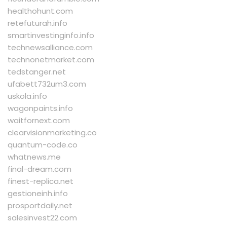
healthohunt.com
retefuturah.info
smartinvestinginfo.info
technewsalliance.com
technonetmarket.com
tedstanger.net
ufabett732um3.com
uskola.info
wagonpaints.info
waitfornext.com
clearvisionmarketing.co
quantum-code.co
whatnews.me
final-dream.com
finest-replica.net
gestioneinh.info
prosportdaily.net
salesinvest22.com