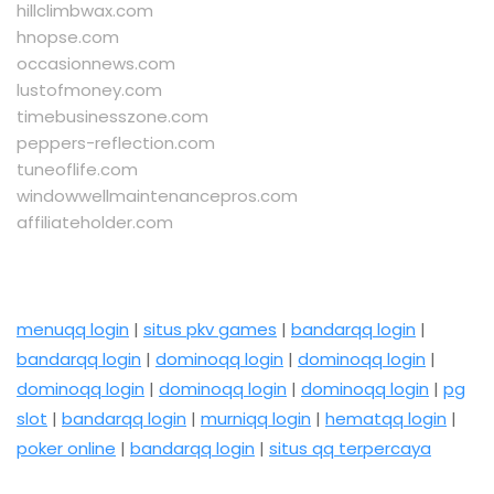
hillclimbwax.com
hnopse.com
occasionnews.com
lustofmoney.com
timebusinesszone.com
peppers-reflection.com
tuneoflife.com
windowwellmaintenancepros.com
affiliateholder.com
menuqq login
|
situs pkv games
|
bandarqq login
|
bandarqq login
|
dominoqq login
|
dominoqq login
|
dominoqq login
|
dominoqq login
|
dominoqq login
|
pg
slot
|
bandarqq login
|
murniqq login
|
hematqq login
|
poker online
|
bandarqq login
|
situs qq terpercaya