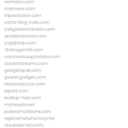
xenmicro.com
rodrovers.com
tripssolution.com
satta-king-india.com
yukigassencanada.com
articlehorizone.com
yuqqbbzp.com
7betagents6.com
coronavirusuptodate.com
crackinstreams.com
gadgetspak.com
gearsngadget.com
hireseodoctor.com
lapsfit.com
levelup-fast.com
mytreepla.net
pokersimulations.com
replicamanufactory.net
rezultate-loto.info