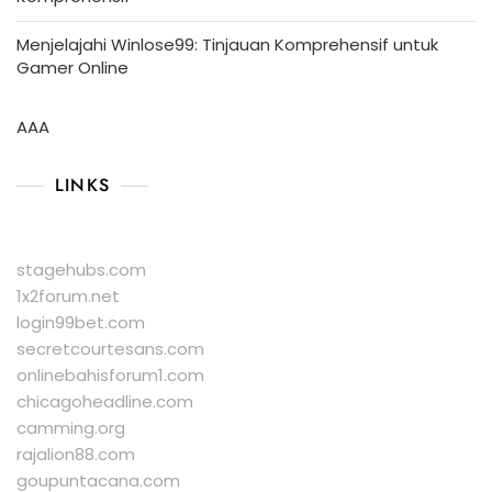
Menjelajahi Winlose99: Tinjauan Komprehensif untuk
Gamer Online
AAA
LINKS
stagehubs.com
1x2forum.net
login99bet.com
secretcourtesans.com
onlinebahisforum1.com
chicagoheadline.com
camming.org
rajalion88.com
goupuntacana.com