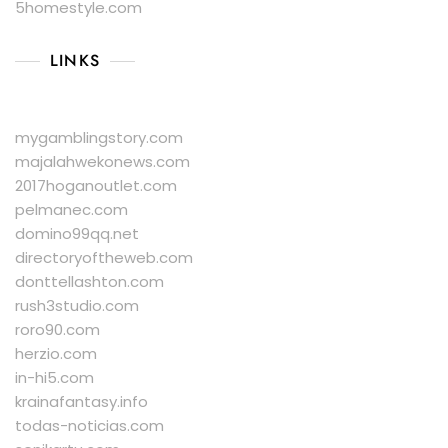
5homestyle.com
LINKS
mygamblingstory.com
majalahwekonews.com
2017hoganoutlet.com
pelmanec.com
domino99qq.net
directoryoftheweb.com
donttellashton.com
rush3studio.com
roro90.com
herzio.com
in-hi5.com
krainafantasy.info
todas-noticias.com