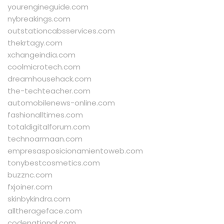
yourengineguide.com
nybreakings.com
outstationcabsservices.com
thekrtagy.com
xchangeindia.com
coolmicrotech.com
dreamhousehack.com
the-techteacher.com
automobilenews-online.com
fashionalltimes.com
totaldigitalforum.com
technoarmaan.com
empresasposicionamientoweb.com
tonybestcosmetics.com
buzznc.com
fxjoiner.com
skinbykindra.com
alltherageface.com
codenational.com