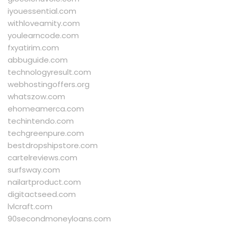
iyouessential.com
withloveamity.com
youlearncode.com
fxyatirim.com
abbuguide.com
technologyresult.com
webhostingoffers.org
whatszow.com
ehomeamerca.com
techintendo.com
techgreenpure.com
bestdropshipstore.com
cartelreviews.com
surfsway.com
nailartproduct.com
digitactseed.com
lvlcraft.com
90secondmoneyloans.com