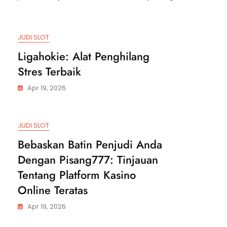
JUDI SLOT
Ligahokie: Alat Penghilang
Stres Terbaik
Apr 19, 2026
JUDI SLOT
Bebaskan Batin Penjudi Anda
Dengan Pisang777: Tinjauan
Tentang Platform Kasino
Online Teratas
Apr 19, 2026