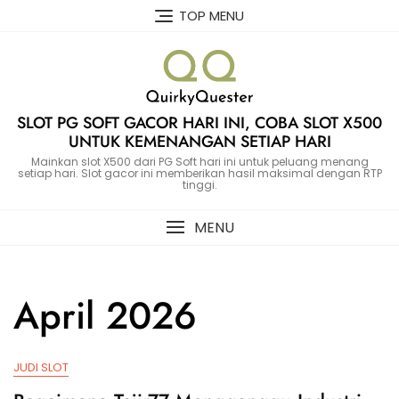
Skip
TOP MENU
to
content
SLOT PG SOFT GACOR HARI INI, COBA SLOT X500
UNTUK KEMENANGAN SETIAP HARI
Mainkan slot X500 dari PG Soft hari ini untuk peluang menang
setiap hari. Slot gacor ini memberikan hasil maksimal dengan RTP
tinggi.
MENU
April 2026
JUDI SLOT