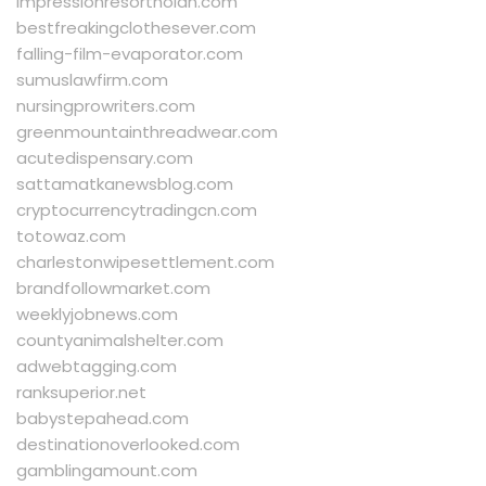
impressionresorthoian.com
bestfreakingclothesever.com
falling-film-evaporator.com
sumuslawfirm.com
nursingprowriters.com
greenmountainthreadwear.com
acutedispensary.com
sattamatkanewsblog.com
cryptocurrencytradingcn.com
totowaz.com
charlestonwipesettlement.com
brandfollowmarket.com
weeklyjobnews.com
countyanimalshelter.com
adwebtagging.com
ranksuperior.net
babystepahead.com
destinationoverlooked.com
gamblingamount.com