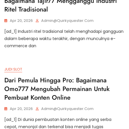
Bagaimana Tajir77 Mengganggu Industri
Ritel Tradisional
Apr 20, 2026
Admin@quirkyquester.com
[ad_1] Industri ritel tradisional telah menghadapi gangguan
dalam beberapa waktu terakhir, dengan munculnya e-
commerce dan
JUDI SLOT
Dari Pemula Hingga Pro: Bagaimana
Omo777 Mengubah Permainan Untuk
Pembuat Konten Online
Apr 20, 2026
Admin@quirkyquester.com
[ad_1] Di dunia pembuatan konten online yang serba
cepat, menonjol dan terkenal bisa menjadi tugas