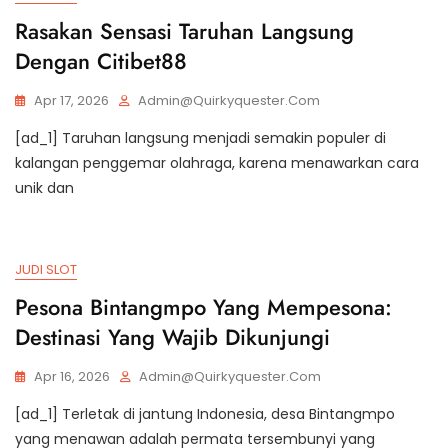
Rasakan Sensasi Taruhan Langsung
Dengan Citibet88
Apr 17, 2026
Admin@quirkyquester.com
[ad_1] Taruhan langsung menjadi semakin populer di
kalangan penggemar olahraga, karena menawarkan cara
unik dan
JUDI SLOT
Pesona Bintangmpo Yang Mempesona:
Destinasi Yang Wajib Dikunjungi
Apr 16, 2026
Admin@quirkyquester.com
[ad_1] Terletak di jantung Indonesia, desa Bintangmpo
yang menawan adalah permata tersembunyi yang