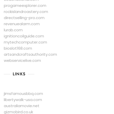
progameexplorer.com
rockislandroastery.com
directselling-pro.com
revenuealarm.com
lurab.com
ignitioncoilguide.com
mytechcomputer.com
bioslot168.com
artsandcraftsauthority.com
webservicelive.com
LINKS
jimsfamousbbq.com
libertywalk-usa.com
australiamovie.net
gizmobird.co.uk