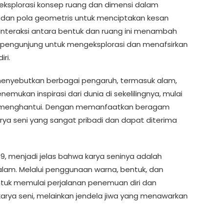
eksplorasi konsep ruang dan dimensi dalam
 dan pola geometris untuk menciptakan kesan
nteraksi antara bentuk dan ruang ini menambah
 pengunjung untuk mengeksplorasi dan menafsirkan
ri.
9 menyebutkan berbagai pengaruh, termasuk alam,
emukan inspirasi dari dunia di sekelilingnya, mulai
ang menghantui. Dengan memanfaatkan beragam
arya seni yang sangat pribadi dan dapat diterima
189, menjadi jelas bahwa karya seninya adalah
alam. Melalui penggunaan warna, bentuk, dan
ntuk memulai perjalanan penemuan diri dan
 karya seni, melainkan jendela jiwa yang menawarkan