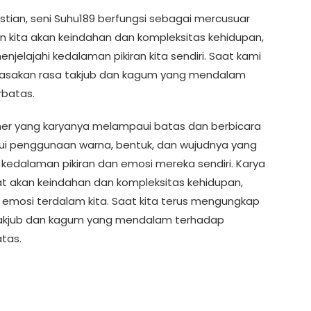
tian, seni Suhu189 berfungsi sebagai mercusuar
 kita akan keindahan dan kompleksitas kehidupan,
elajahi kedalaman pikiran kita sendiri. Saat kami
rasakan rasa takjub dan kagum yang mendalam
rbatas.
ner yang karyanya melampaui batas dan berbicara
ui penggunaan warna, bentuk, dan wujudnya yang
 kedalaman pikiran dan emosi mereka sendiri. Karya
at akan keindahan dan kompleksitas kehidupan,
n emosi terdalam kita. Saat kita terus mengungkap
a takjub dan kagum yang mendalam terhadap
tas.