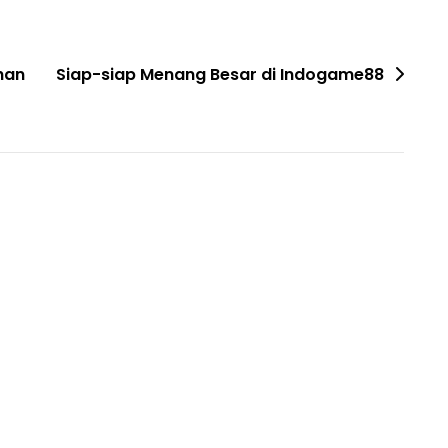
han
Siap-siap Menang Besar di Indogame88