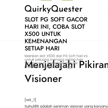
Skip
to
content
SLOT PG SOFT GACOR
HARI INI, COBA SLOT
X500 UNTUK
KEMENANGAN
SETIAP HARI
Mainkan slot X500 dari PG Soft hari ini
untuk peluang menang setiap hari.
Menjelajahi Pikir
Slot gacor ini memberikan hasil
maksimal dengan RTP tinggi.
Visioner
[ad_1]
Suhu189 adalah seniman visioner yang karyany