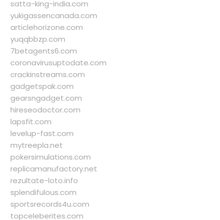
satta-king-india.com
yukigassencanada.com
articlehorizone.com
yuqqbbzp.com
7betagents6.com
coronavirusuptodate.com
crackinstreams.com
gadgetspak.com
gearsngadget.com
hireseodoctor.com
lapsfit.com
levelup-fast.com
mytreepla.net
pokersimulations.com
replicamanufactory.net
rezultate-loto.info
splendifulous.com
sportsrecords4u.com
topceleberites.com