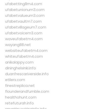
ufabetting8m4.com
ufabetunionum3.com
ufabetvalueum3.com
ufabetvaultm7.com
ufabetvillageum7.com
ufabetvoicem3.com
waveufabetm4.com
wayang88.net
websiteufabetm4.com
whiteufabetm4.com
anikalappy.com
dininghelsinki.info
duanfrescariverside.info
etilerx.com
finestreplica.net
flounderandfumble.com
healthohunt.com
retefuturah.info
smartinvestinginfo.info