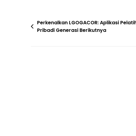
Post
Perkenalkan LGOGACOR: Aplikasi Pelati
Pribadi Generasi Berikutnya
navigation