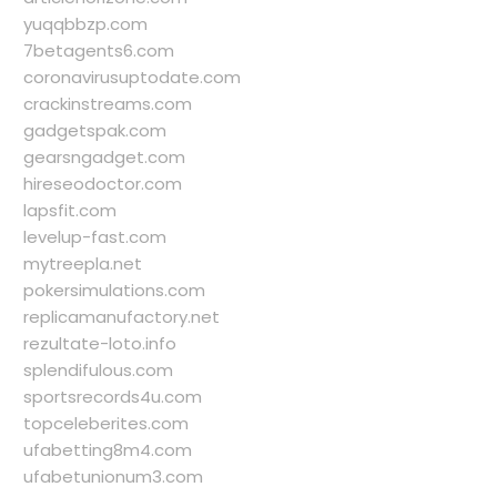
yuqqbbzp.com
7betagents6.com
coronavirusuptodate.com
crackinstreams.com
gadgetspak.com
gearsngadget.com
hireseodoctor.com
lapsfit.com
levelup-fast.com
mytreepla.net
pokersimulations.com
replicamanufactory.net
rezultate-loto.info
splendifulous.com
sportsrecords4u.com
topceleberites.com
ufabetting8m4.com
ufabetunionum3.com