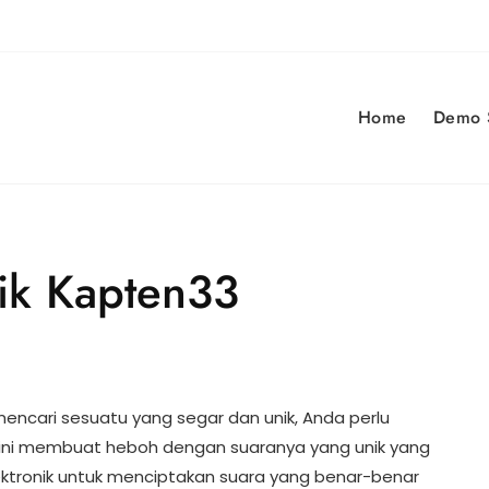
Home
Demo 
ik Kapten33
mencari sesuatu yang segar dan unik, Anda perlu
 ini membuat heboh dengan suaranya yang unik yang
ktronik untuk menciptakan suara yang benar-benar