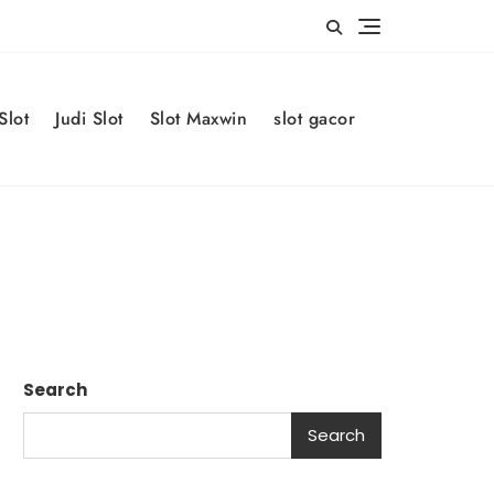
Slot
Judi Slot
Slot Maxwin
slot gacor
Search
Search