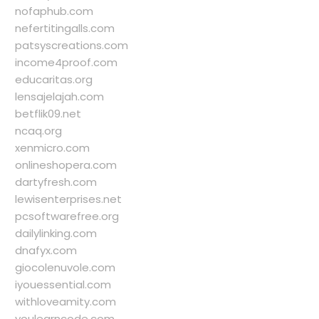
nofaphub.com
nefertitingalls.com
patsyscreations.com
income4proof.com
educaritas.org
lensajelajah.com
betflik09.net
ncaq.org
xenmicro.com
onlineshopera.com
dartyfresh.com
lewisenterprises.net
pcsoftwarefree.org
dailylinking.com
dnafyx.com
giocolenuvole.com
iyouessential.com
withloveamity.com
youlearncode.com