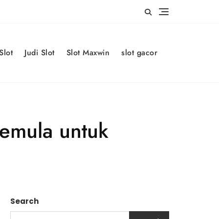
Slot
Judi Slot
Slot Maxwin
slot gacor
emula untuk
Search