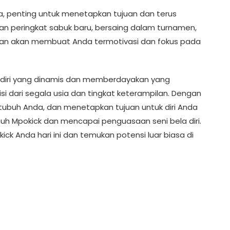
, penting untuk menetapkan tujuan dan terus
an peringkat sabuk baru, bersaing dalam turnamen,
ujuan akan membuat Anda termotivasi dan fokus pada
a diri yang dinamis dan memberdayakan yang
 dari segala usia dan tingkat keterampilan. Dengan
ubuh Anda, dan menetapkan tujuan untuk diri Anda
uh Mpokick dan mencapai penguasaan seni bela diri.
kick Anda hari ini dan temukan potensi luar biasa di