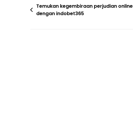
Post
Temukan kegembiraan perjudian online
dengan indobet365
navigation