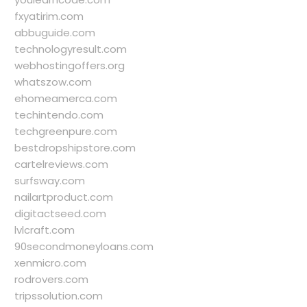
fxyatirim.com
abbuguide.com
technologyresult.com
webhostingoffers.org
whatszow.com
ehomeamerca.com
techintendo.com
techgreenpure.com
bestdropshipstore.com
cartelreviews.com
surfsway.com
nailartproduct.com
digitactseed.com
lvlcraft.com
90secondmoneyloans.com
xenmicro.com
rodrovers.com
tripssolution.com