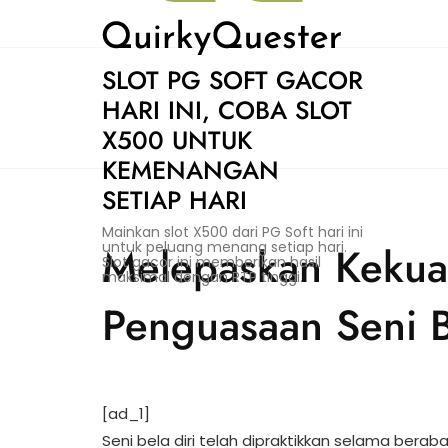
Skip
to
content
SLOT PG SOFT GACOR
HARI INI, COBA SLOT
X500 UNTUK
KEMENANGAN
SETIAP HARI
Mainkan slot X500 dari PG Soft hari ini
untuk peluang menang setiap hari.
Melepaskan Kekua
Slot gacor ini memberikan hasil
maksimal dengan RTP tinggi.
Penguasaan Seni B
[ad_1]
Seni bela diri telah dipraktikkan selama ber