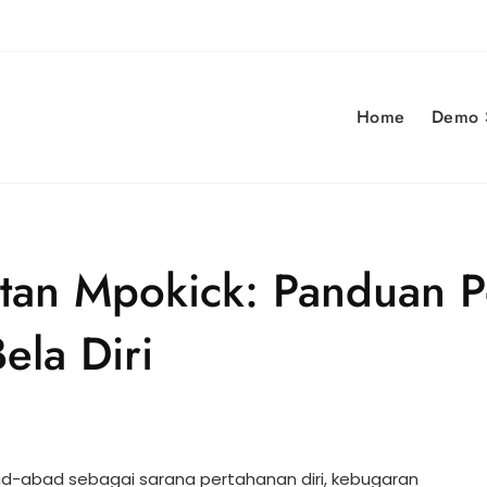
Home
Demo 
tan Mpokick: Panduan P
ela Diri
abad-abad sebagai sarana pertahanan diri, kebugaran