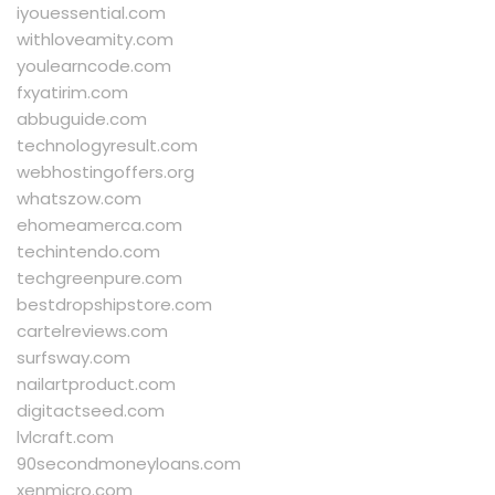
iyouessential.com
withloveamity.com
youlearncode.com
fxyatirim.com
abbuguide.com
technologyresult.com
webhostingoffers.org
whatszow.com
ehomeamerca.com
techintendo.com
techgreenpure.com
bestdropshipstore.com
cartelreviews.com
surfsway.com
nailartproduct.com
digitactseed.com
lvlcraft.com
90secondmoneyloans.com
xenmicro.com