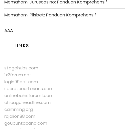
Memahami Juruscasino: Panduan Komprehensif
Memahami Plisbet: Panduan Komprehensif
AAA
LINKS
stagehubs.com
1x2forum.net
login99bet.com
secretcourtesans.com
onlinebahisforum1.com
chicagoheadline.com
camming.org
rajalion88.com
goupuntacana.com