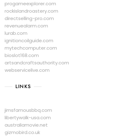
progameexplorer.com
rockislandroastery.com
directselling-pro.com
revenuealarm.com
lurab.com
ignitioncoilguide.com
mytechcomputer.com
bioslot168.com
artsandcraftsauthority.com
webservicelive.com
LINKS
jimsfamousbbq.com
libertywalk-usa.com
australiamovie.net
gizmobird.co.uk