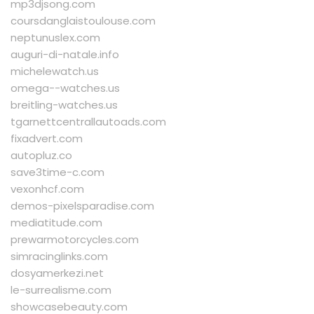
mp3djsong.com
coursdanglaistoulouse.com
neptunuslex.com
auguri-di-natale.info
michelewatch.us
omega--watches.us
breitling-watches.us
tgarnettcentrallautoads.com
fixadvert.com
autopluz.co
save3time-c.com
vexonhcf.com
demos-pixelsparadise.com
mediatitude.com
prewarmotorcycles.com
simracinglinks.com
dosyamerkezi.net
le-surrealisme.com
showcasebeauty.com