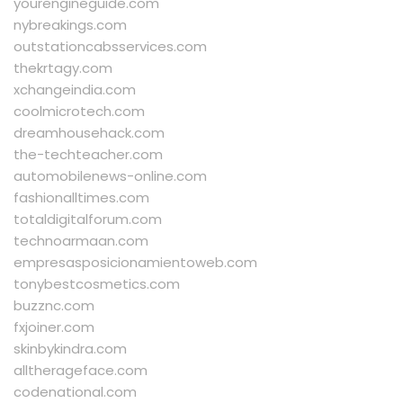
yourengineguide.com
nybreakings.com
outstationcabsservices.com
thekrtagy.com
xchangeindia.com
coolmicrotech.com
dreamhousehack.com
the-techteacher.com
automobilenews-online.com
fashionalltimes.com
totaldigitalforum.com
technoarmaan.com
empresasposicionamientoweb.com
tonybestcosmetics.com
buzznc.com
fxjoiner.com
skinbykindra.com
alltherageface.com
codenational.com