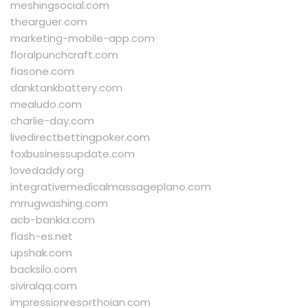
meshingsocial.com
thearguer.com
marketing-mobile-app.com
floralpunchcraft.com
fiasone.com
danktankbattery.com
mealudo.com
charlie-day.com
livedirectbettingpoker.com
foxbusinessupdate.com
lovedaddy.org
integrativemedicalmassageplano.com
mrrugwashing.com
acb-bankia.com
flash-es.net
upshak.com
backsilo.com
siviralqq.com
impressionresorthoian.com