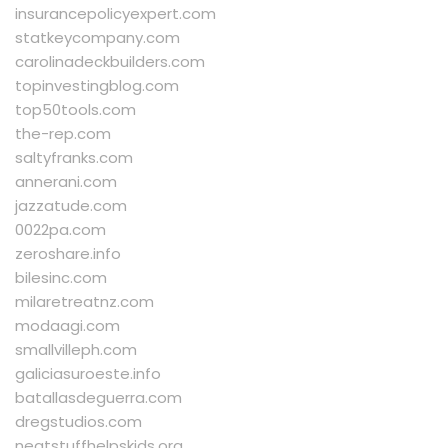
insurancepolicyexpert.com
statkeycompany.com
carolinadeckbuilders.com
topinvestingblog.com
top50tools.com
the-rep.com
saltyfranks.com
annerani.com
jazzatude.com
0022pa.com
zeroshare.info
bilesinc.com
milaretreatnz.com
modaagi.com
smallvilleph.com
galiciasuroeste.info
batallasdeguerra.com
dregstudios.com
neatstuffhelpskids.org