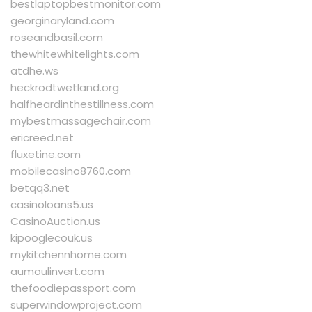
bestlaptopbestmonitor.com
georginaryland.com
roseandbasil.com
thewhitewhitelights.com
atdhe.ws
heckrodtwetland.org
halfheardinthestillness.com
mybestmassagechair.com
ericreed.net
fluxetine.com
mobilecasino8760.com
betqq3.net
casinoloans5.us
CasinoAuction.us
kipooglecouk.us
mykitchennhome.com
aumoulinvert.com
thefoodiepassport.com
superwindowproject.com