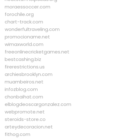
moraessoccer.com
forochile.org
chart-track.com
wonderfultraveling.com
promocioname.net
wimaxworld.com
freeonlinecricketgames.net
bestcashing.biz
firerestrictions.us
archiesbrooklyn.com
muambeiros.net
infozblog.com
chonbaihat.com
elblogdeoscargonzalez.com
webpromote.net
steroids-store.co
arteydecoracion.net
fithog.com