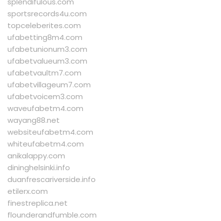
splendifulous.com
sportsrecords4u.com
topceleberites.com
ufabetting8m4.com
ufabetunionum3.com
ufabetvalueum3.com
ufabetvaultm7.com
ufabetvillageum7.com
ufabetvoicem3.com
waveufabetm4.com
wayang88.net
websiteufabetm4.com
whiteufabetm4.com
anikalappy.com
dininghelsinki.info
duanfrescariverside.info
etilerx.com
finestreplica.net
flounderandfumble.com