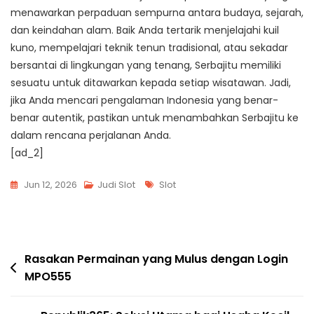
menawarkan perpaduan sempurna antara budaya, sejarah,
dan keindahan alam. Baik Anda tertarik menjelajahi kuil
kuno, mempelajari teknik tenun tradisional, atau sekadar
bersantai di lingkungan yang tenang, Serbajitu memiliki
sesuatu untuk ditawarkan kepada setiap wisatawan. Jadi,
jika Anda mencari pengalaman Indonesia yang benar-
benar autentik, pastikan untuk menambahkan Serbajitu ke
dalam rencana perjalanan Anda.
[ad_2]
Tags
Jun 12, 2026
Judi Slot
Slot
Post
Rasakan Permainan yang Mulus dengan Login
MPO555
navigation