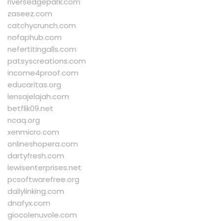
riversedgepark.com
zaseez.com
catchycrunch.com
nofaphub.com
nefertitingalls.com
patsyscreations.com
income4proof.com
educaritas.org
lensajelajah.com
betflik09.net
ncaq.org
xenmicro.com
onlineshopera.com
dartyfresh.com
lewisenterprises.net
pcsoftwarefree.org
dailylinking.com
dnafyx.com
giocolenuvole.com