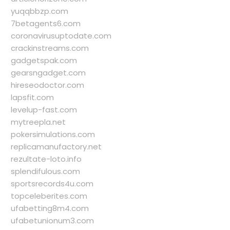
yuqqbbzp.com
7betagents6.com
coronavirusuptodate.com
crackinstreams.com
gadgetspak.com
gearsngadget.com
hireseodoctor.com
lapsfit.com
levelup-fast.com
mytreepla.net
pokersimulations.com
replicamanufactory.net
rezultate-loto.info
splendifulous.com
sportsrecords4u.com
topceleberites.com
ufabetting8m4.com
ufabetunionum3.com