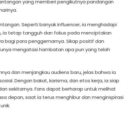
tantangan yang memberi pengikutnya pandangan
arinya.
ntangan. Seperti banyak influencer, ia menghadapi
un, ia tetap tangguh dan fokus pada menciptakan
bagi para penggemarnya. Sikap positif dan
tunya mengatasi hambatan apa pun yang telah
nya dan menjangkau audiens baru, jelas bahwa ia
osial. Dengan bakat, karisma, dan etos kerja, ia siap
 dan sekitarnya. Fans dapat berharap untuk melihat
masa depan, saat ia terus menghibur dan menginspirasi
unik.