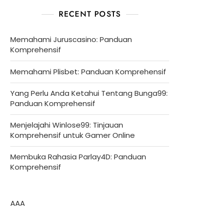
RECENT POSTS
Memahami Juruscasino: Panduan
Komprehensif
Memahami Plisbet: Panduan Komprehensif
Yang Perlu Anda Ketahui Tentang Bunga99:
Panduan Komprehensif
Menjelajahi Winlose99: Tinjauan
Komprehensif untuk Gamer Online
Membuka Rahasia Parlay4D: Panduan
Komprehensif
AAA