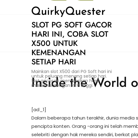
Skip
to
content
SLOT PG SOFT GACOR
HARI INI, COBA SLOT
X500 UNTUK
KEMENANGAN
SETIAP HARI
Mainkan slot X500 dari PG Soft hari ini
untuk peluang menang setiap hari.
Inside the World o
Slot gacor ini memberikan hasil
maksimal dengan RTP tinggi.
[ad_1]
Dalam beberapa tahun terakhir, dunia media 
pencipta konten. Orang -orang ini telah mem
selebriti dengan hak mereka sendiri, berkat pl