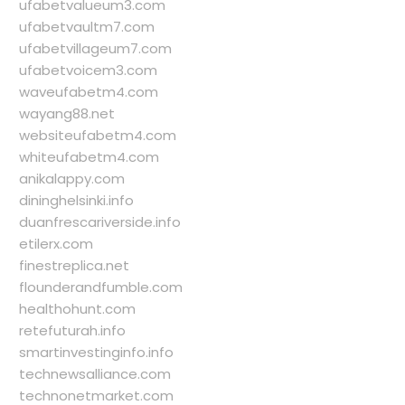
ufabetvalueum3.com
ufabetvaultm7.com
ufabetvillageum7.com
ufabetvoicem3.com
waveufabetm4.com
wayang88.net
websiteufabetm4.com
whiteufabetm4.com
anikalappy.com
dininghelsinki.info
duanfrescariverside.info
etilerx.com
finestreplica.net
flounderandfumble.com
healthohunt.com
retefuturah.info
smartinvestinginfo.info
technewsalliance.com
technonetmarket.com