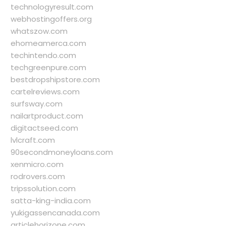
technologyresult.com
webhostingoffers.org
whatszow.com
ehomeamerca.com
techintendo.com
techgreenpure.com
bestdropshipstore.com
cartelreviews.com
surfsway.com
nailartproduct.com
digitactseed.com
lvlcraft.com
90secondmoneyloans.com
xenmicro.com
rodrovers.com
tripssolution.com
satta-king-india.com
yukigassencanada.com
articlehorizone.com