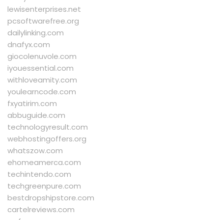
lewisenterprises.net
pcsoftwarefree.org
dailylinking.com
dnafyx.com
giocolenuvole.com
iyouessential.com
withloveamity.com
youlearncode.com
fxyatirim.com
abbuguide.com
technologyresult.com
webhostingoffers.org
whatszow.com
ehomeamerca.com
techintendo.com
techgreenpure.com
bestdropshipstore.com
cartelreviews.com