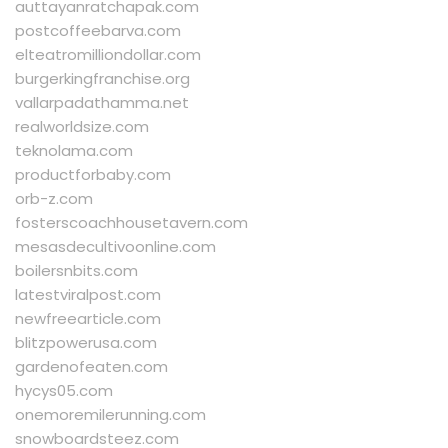
auttayanratchapak.com
postcoffeebarva.com
elteatromilliondollar.com
burgerkingfranchise.org
vallarpadathamma.net
realworldsize.com
teknolama.com
productforbaby.com
orb-z.com
fosterscoachhousetavern.com
mesasdecultivoonline.com
boilersnbits.com
latestviralpost.com
newfreearticle.com
blitzpowerusa.com
gardenofeaten.com
hycys05.com
onemoremilerunning.com
snowboardsteez.com