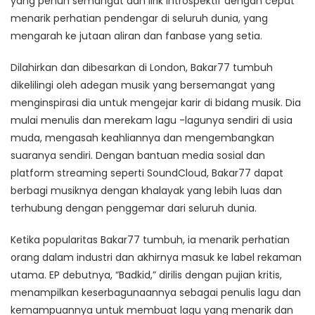
yang penuh semangat dan lirik introspektif dengan cepat
menarik perhatian pendengar di seluruh dunia, yang
mengarah ke jutaan aliran dan fanbase yang setia.
Dilahirkan dan dibesarkan di London, Bakar77 tumbuh
dikelilingi oleh adegan musik yang bersemangat yang
menginspirasi dia untuk mengejar karir di bidang musik. Dia
mulai menulis dan merekam lagu -lagunya sendiri di usia
muda, mengasah keahliannya dan mengembangkan
suaranya sendiri. Dengan bantuan media sosial dan
platform streaming seperti SoundCloud, Bakar77 dapat
berbagi musiknya dengan khalayak yang lebih luas dan
terhubung dengan penggemar dari seluruh dunia.
Ketika popularitas Bakar77 tumbuh, ia menarik perhatian
orang dalam industri dan akhirnya masuk ke label rekaman
utama. EP debutnya, “Badkid,” dirilis dengan pujian kritis,
menampilkan keserbagunaannya sebagai penulis lagu dan
kemampuannya untuk membuat lagu yang menarik dan