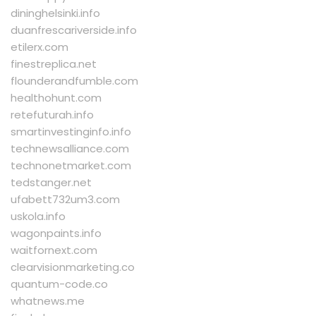
dininghelsinki.info
duanfrescariverside.info
etilerx.com
finestreplica.net
flounderandfumble.com
healthohunt.com
retefuturah.info
smartinvestinginfo.info
technewsalliance.com
technonetmarket.com
tedstanger.net
ufabett732um3.com
uskola.info
wagonpaints.info
waitfornext.com
clearvisionmarketing.co
quantum-code.co
whatnews.me