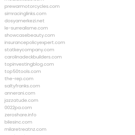
prewarmotorcycles.com
simracinglinks.com
dosyamerkezi.net
le-surrealisme.com
showcasebeauty.com
insurancepolicyexpert.com
statkeycompany.com
carolinadeckbuilders.com
topinvestingblog.com
top50tools.com
the-rep.com
saltyfranks.com
annerani.com
jazzatude.com
0022pa.com
zeroshare.info
bilesinc.com
milaretreatnz.com