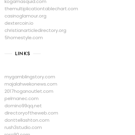
kogamasquid.com
themultiplicationtablechart.com
casinoglamour.org
dextercoin.io
christianarticledirectory.org
5homestyle.com
LINKS
mygamblingstory.com
majalahwekonews.com
2017hoganoutlet.com
pelmanec.com
domino99qq.net
directoryoftheweb.com
donttellashton.com
rush3studio.com
roro90.com