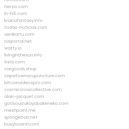
herzio.com
in-hi5.com
krainafantasy.info
todas-noticias.com
senikartu.com
rusportal.net
watty.io
livinginthesun.info
itsriz.com
cargoods.shop
capetownacupuncture.com
bitcoinvideospro.com
cosmiccrowcollective.com
alain-jacquet.com
gotisouizakayabakeneko.com
meshpoint.me
spongebob.net
busyboxintl.com