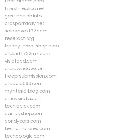
final-dream.com
finest-replica.net
gestioneinh.info
prosportdaily.net
salesinvest22.com
teseract.org
trendy-ama-shop.com
ufabett732m7.com
visiofood.com
droidwindow.com
freeprsubmission.com
ufagold666.com
myinteriorblog.com
bnewsindia.com
techiepick.com
bamzyshop.com
pondycars.com
techonfutures.com
techoologic.com