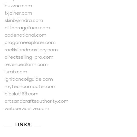
buzznc.com
fxjoiner.com
skinbykindra.com
alltherageface.com
codenational.com
progameexplorer.com
rockislandroastery.com
directselling-pro.com
revenuealarm.com
lurab.com
ignitioncoilguide.com
mytechcomputer.com
bioslot168.com
artsandcraftsauthority.com
webservicelive.com
LINKS