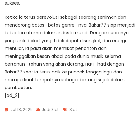
sukses.
Ketika ia terus berevolusi sebagai seorang seniman dan
mendorong batas -batas genre -nya, Bakar77 siap menjadi
kekuatan utama dalam industri musik. Dengan suaranya
yang unik, bakat yang tidak dapat disangkal, dan energi
menular, ia pasti akan memikat penonton dan
meninggalkan kesan abadi pada dunia musik selama
bertahun -tahun yang akan datang. Hati -hati dengan
Bakar77 saat ia terus naik ke puncak tangga lagu dan
memperkuat tempatnya sebagai bintang sejati dalam
pembuatan.
[ad_2]
Tags
Jul 18, 2025
Judi Slot
Slot