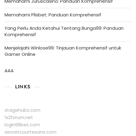
Memahami Juruscasino: Panduan Komprehensif
Memahami Plisbet: Panduan Komprehensif
Yang Perlu Anda Ketahui Tentang Bunga99: Panduan
Komprehensif
Menjelajahi Winlose99: Tinjauan Komprehensif untuk
Gamer Online
AAA
LINKS
stagehubs.com
1x2forum.net
login99bet.com
secretcourtesans.com