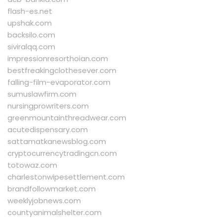
flash-es.net
upshak.com
backsilo.com
siviralqq.com
impressionresorthoian.com
bestfreakingclothesever.com
falling-film-evaporator.com
sumuslawfirm.com
nursingprowriters.com
greenmountainthreadwear.com
acutedispensary.com
sattamatkanewsblog.com
cryptocurrencytradingcn.com
totowaz.com
charlestonwipesettlement.com
brandfollowmarket.com
weeklyjobnews.com
countyanimalshelter.com