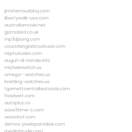
jimsfamousbbq.com
libertywalk-usa.com
australiamovie.net
gizmobird.co.uk
mp3djsong.com
coursdanglaistoulouse.com
neptunuslex.com
auguri-di-natale.info
michelewatch.us
omega--watches.us
breitling-watches.us
tgarnettcentrallautoads.com
fixadvert.com
autopluz.co
save3time-c.com
vexonhcf.com
demos-pixelsparadise.com
mediatitude.com