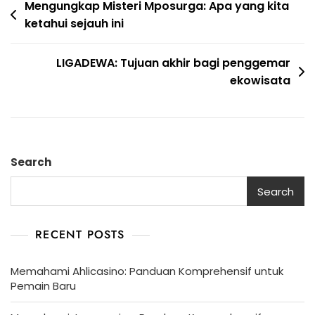
Post
Mengungkap Misteri Mposurga: Apa yang kita
ketahui sejauh ini
navigation
LIGADEWA: Tujuan akhir bagi penggemar
ekowisata
Search
Search
RECENT POSTS
Memahami Ahlicasino: Panduan Komprehensif untuk
Pemain Baru