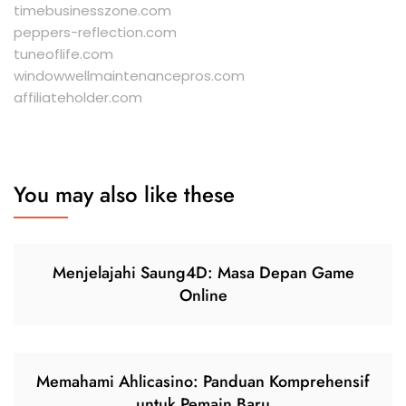
timebusinesszone.com
peppers-reflection.com
tuneoflife.com
windowwellmaintenancepros.com
affiliateholder.com
You may also like these
Menjelajahi Saung4D: Masa Depan Game
Online
Memahami Ahlicasino: Panduan Komprehensif
untuk Pemain Baru