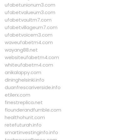
ufabetunionum3.com
ufabetvalueum3.com
ufabetvaultm7.com
ufabetvillageum7.com
ufabetvoicem3.com
waveufabetm4.com
wayang88.net
websiteufabetm4.com
whiteufabetm4.com
anikalappy.com
dininghelsinki.info
duanfrescariverside.info
etilerx.com
finestreplica.net
flounderandfumble.com
healthohunt.com
retefuturah.info
smartinvestinginfo.info
technewsalliance.com