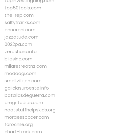
topinvestingblog.com
top50tools.com
the-rep.com
saltyfranks.com
annerani.com
jazzatude.com
0022pa.com
zeroshare.info
bilesinc.com
milaretreatnz.com
modaagi.com
smallvilleph.com
galiciasuroeste.info
batallasdeguerra.com
dregstudios.com
neatstuffhelpskids.org
moraessoccer.com
forochile.org
chart-track.com