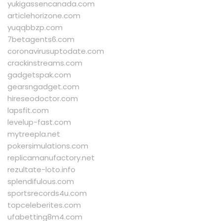
yukigassencanada.com
articlehorizone.com
yuqqbbzp.com
7betagents6.com
coronavirusuptodate.com
crackinstreams.com
gadgetspak.com
gearsngadget.com
hireseodoctor.com
lapsfit.com
levelup-fast.com
mytreepla.net
pokersimulations.com
replicamanufactory.net
rezultate-loto.info
splendifulous.com
sportsrecords4u.com
topceleberites.com
ufabetting8m4.com