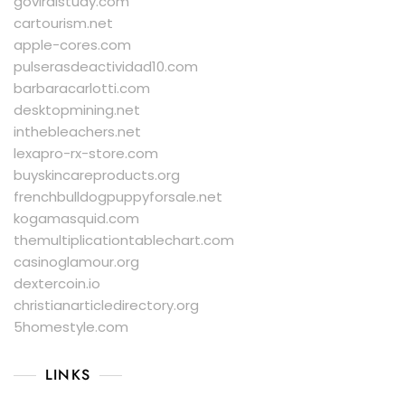
goviralstudy.com
cartourism.net
apple-cores.com
pulserasdeactividad10.com
barbaracarlotti.com
desktopmining.net
inthebleachers.net
lexapro-rx-store.com
buyskincareproducts.org
frenchbulldogpuppyforsale.net
kogamasquid.com
themultiplicationtablechart.com
casinoglamour.org
dextercoin.io
christianarticledirectory.org
5homestyle.com
LINKS