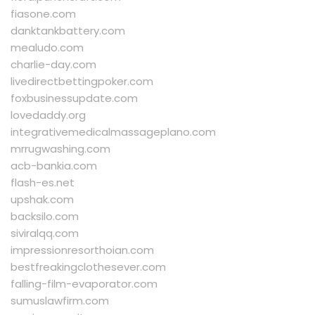
fiasone.com
danktankbattery.com
mealudo.com
charlie-day.com
livedirectbettingpoker.com
foxbusinessupdate.com
lovedaddy.org
integrativemedicalmassageplano.com
mrrugwashing.com
acb-bankia.com
flash-es.net
upshak.com
backsilo.com
siviralqq.com
impressionresorthoian.com
bestfreakingclothesever.com
falling-film-evaporator.com
sumuslawfirm.com