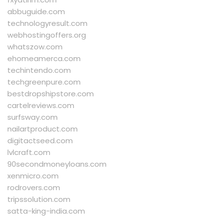
abbuguide.com
technologyresult.com
webhostingoffers.org
whatszow.com
ehomeamerca.com
techintendo.com
techgreenpure.com
bestdropshipstore.com
cartelreviews.com
surfsway.com
nailartproduct.com
digitactseed.com
lvlcraft.com
90secondmoneyloans.com
xenmicro.com
rodrovers.com
tripssolution.com
satta-king-india.com