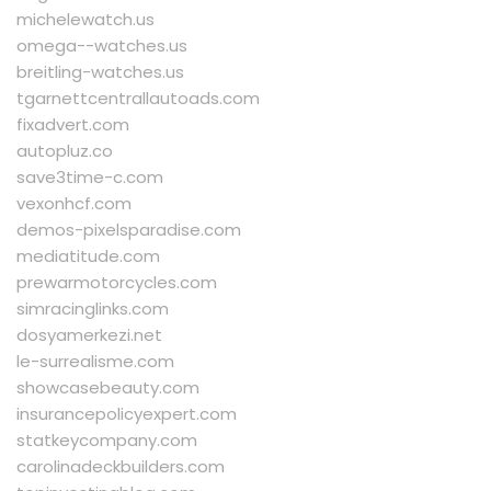
michelewatch.us
omega--watches.us
breitling-watches.us
tgarnettcentrallautoads.com
fixadvert.com
autopluz.co
save3time-c.com
vexonhcf.com
demos-pixelsparadise.com
mediatitude.com
prewarmotorcycles.com
simracinglinks.com
dosyamerkezi.net
le-surrealisme.com
showcasebeauty.com
insurancepolicyexpert.com
statkeycompany.com
carolinadeckbuilders.com