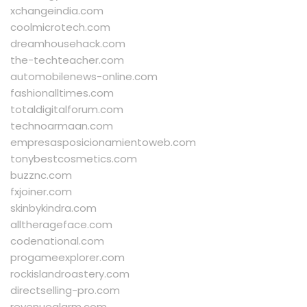
xchangeindia.com
coolmicrotech.com
dreamhousehack.com
the-techteacher.com
automobilenews-online.com
fashionalltimes.com
totaldigitalforum.com
technoarmaan.com
empresasposicionamientoweb.com
tonybestcosmetics.com
buzznc.com
fxjoiner.com
skinbykindra.com
alltherageface.com
codenational.com
progameexplorer.com
rockislandroastery.com
directselling-pro.com
revenuealarm.com