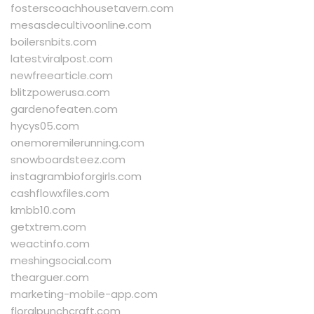
fosterscoachhousetavern.com
mesasdecultivoonline.com
boilersnbits.com
latestviralpost.com
newfreearticle.com
blitzpowerusa.com
gardenofeaten.com
hycys05.com
onemoremilerunning.com
snowboardsteez.com
instagrambioforgirls.com
cashflowxfiles.com
kmbb10.com
getxtrem.com
weactinfo.com
meshingsocial.com
thearguer.com
marketing-mobile-app.com
floralpunchcraft.com