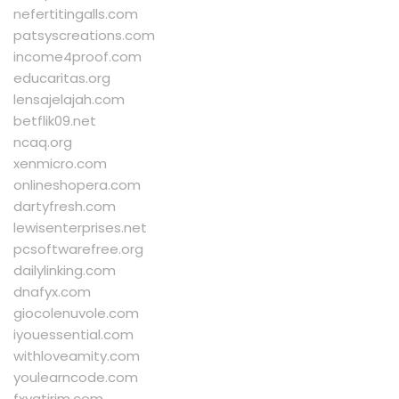
nefertitingalls.com
patsyscreations.com
income4proof.com
educaritas.org
lensajelajah.com
betflik09.net
ncaq.org
xenmicro.com
onlineshopera.com
dartyfresh.com
lewisenterprises.net
pcsoftwarefree.org
dailylinking.com
dnafyx.com
giocolenuvole.com
iyouessential.com
withloveamity.com
youlearncode.com
fxyatirim.com