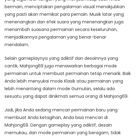
bermain, menciptakan pengalaman visual menakjubkan
yang pasti akan memikat para pemain. Musik latar yang
menenangkan dan efek suara yang menenangkan juga
menambah suasana permainan secara keseluruhan,
menjadikannya pengalaman yang benar-benar
mendalam.
Selain gameplaynya yang adiktif dan desainnya yang
cantik, Mahjong69 juga menawarkan berbagai mode
permainan untuk membuat permainan tetap menarik. Baik
Anda lebih menyukai mode Klasik atau permainan yang
lebih menantang dalam mode Gumulan, selalu ada
sesuatu yang dapat dinikmati semua orang di Mahjong69.
Jadi, jika Anda sedang mencari permainan baru yang
membuat Anda ketagihan, Anda bisa mencari di
Mahjong69. Dengan gameplay yang adiktif, desain
memukau, dan mode permainan yang beragam, tidak