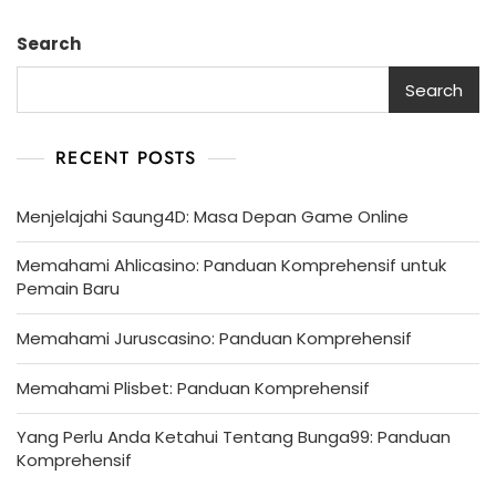
Search
Search
RECENT POSTS
Menjelajahi Saung4D: Masa Depan Game Online
Memahami Ahlicasino: Panduan Komprehensif untuk
Pemain Baru
Memahami Juruscasino: Panduan Komprehensif
Memahami Plisbet: Panduan Komprehensif
Yang Perlu Anda Ketahui Tentang Bunga99: Panduan
Komprehensif