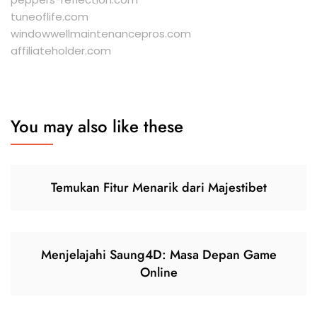
tuneoflife.com
windowwellmaintenancepros.com
affiliateholder.com
You may also like these
Temukan Fitur Menarik dari Majestibet
Menjelajahi Saung4D: Masa Depan Game
Online