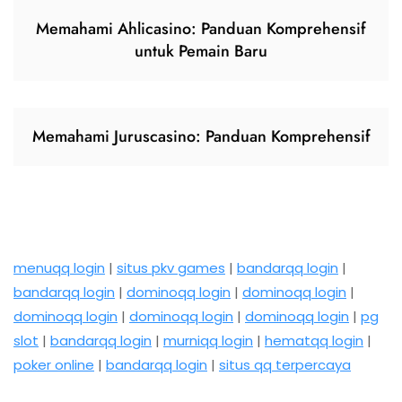
Memahami Ahlicasino: Panduan Komprehensif
untuk Pemain Baru
Memahami Juruscasino: Panduan Komprehensif
menuqq login
|
situs pkv games
|
bandarqq login
|
bandarqq login
|
dominoqq login
|
dominoqq login
|
dominoqq login
|
dominoqq login
|
dominoqq login
|
pg
slot
|
bandarqq login
|
murniqq login
|
hematqq login
|
poker online
|
bandarqq login
|
situs qq terpercaya