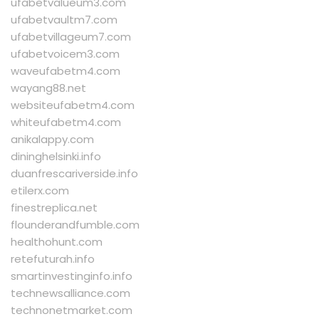
ufabetvalueum3.com
ufabetvaultm7.com
ufabetvillageum7.com
ufabetvoicem3.com
waveufabetm4.com
wayang88.net
websiteufabetm4.com
whiteufabetm4.com
anikalappy.com
dininghelsinki.info
duanfrescariverside.info
etilerx.com
finestreplica.net
flounderandfumble.com
healthohunt.com
retefuturah.info
smartinvestinginfo.info
technewsalliance.com
technonetmarket.com