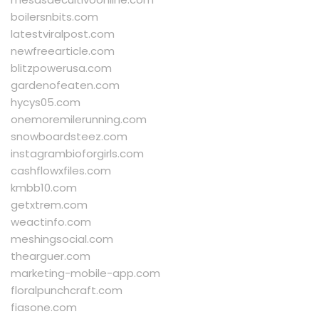
boilersnbits.com
latestviralpost.com
newfreearticle.com
blitzpowerusa.com
gardenofeaten.com
hycys05.com
onemoremilerunning.com
snowboardsteez.com
instagrambioforgirls.com
cashflowxfiles.com
kmbb10.com
getxtrem.com
weactinfo.com
meshingsocial.com
thearguer.com
marketing-mobile-app.com
floralpunchcraft.com
fiasone.com