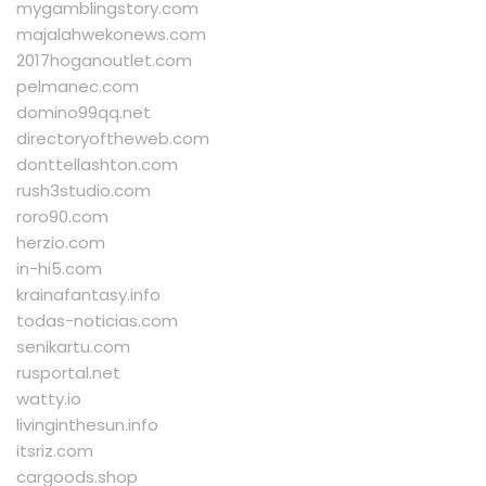
mygamblingstory.com
majalahwekonews.com
2017hoganoutlet.com
pelmanec.com
domino99qq.net
directoryoftheweb.com
donttellashton.com
rush3studio.com
roro90.com
herzio.com
in-hi5.com
krainafantasy.info
todas-noticias.com
senikartu.com
rusportal.net
watty.io
livinginthesun.info
itsriz.com
cargoods.shop