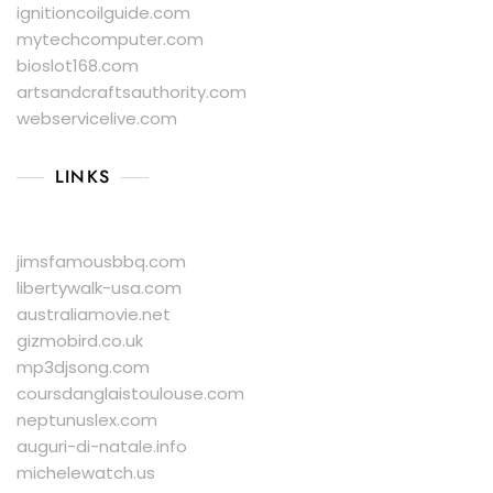
ignitioncoilguide.com
mytechcomputer.com
bioslot168.com
artsandcraftsauthority.com
webservicelive.com
LINKS
jimsfamousbbq.com
libertywalk-usa.com
australiamovie.net
gizmobird.co.uk
mp3djsong.com
coursdanglaistoulouse.com
neptunuslex.com
auguri-di-natale.info
michelewatch.us