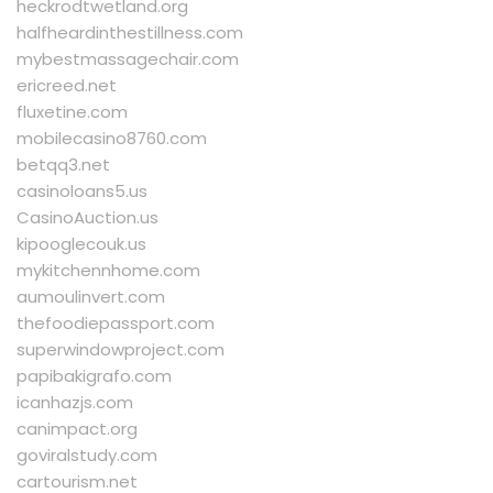
heckrodtwetland.org
halfheardinthestillness.com
mybestmassagechair.com
ericreed.net
fluxetine.com
mobilecasino8760.com
betqq3.net
casinoloans5.us
CasinoAuction.us
kipooglecouk.us
mykitchennhome.com
aumoulinvert.com
thefoodiepassport.com
superwindowproject.com
papibakigrafo.com
icanhazjs.com
canimpact.org
goviralstudy.com
cartourism.net