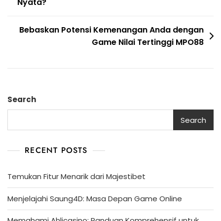
Nyata?
navigation
Bebaskan Potensi Kemenangan Anda dengan
Game Nilai Tertinggi MPO88
Search
Search
RECENT POSTS
Temukan Fitur Menarik dari Majestibet
Menjelajahi Saung4D: Masa Depan Game Online
Memahami Ahlicasino: Panduan Komprehensif untuk