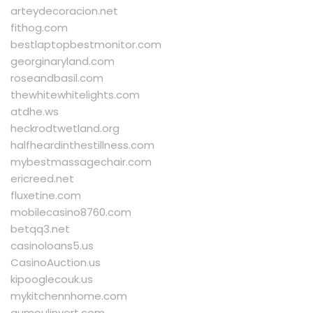
arteydecoracion.net
fithog.com
bestlaptopbestmonitor.com
georginaryland.com
roseandbasil.com
thewhitewhitelights.com
atdhe.ws
heckrodtwetland.org
halfheardinthestillness.com
mybestmassagechair.com
ericreed.net
fluxetine.com
mobilecasino8760.com
betqq3.net
casinoloans5.us
CasinoAuction.us
kipooglecouk.us
mykitchennhome.com
aumoulinvert.com