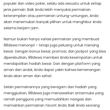
populer dan video poker, selalu ada sesuatu untuk setiap
jenis pemain. Baik Anda lebih menyukai permainan
keterampilan atau permainan untung-untungan, Anda
akan menemukan banyak pilihan untuk menghibur Anda
selama berjam-jam.
Namun bukan hanya variasi permainan yang membuat
88dewa menonjol – tetapi juga peluang untuk menang
besar. Dengan bonus besar, promosi, dan jackpot yang bisa
diperebutkan, 88dewa memberi Anda kesempatan untuk
mendapatkan hadiah besar. Dan dengan platform yang
aman dan andal, Anda dapat yakin bahwa kemenangan
Anda akan aman dan sehat.
Selain permainannya yang beragam dan hadiah yang
menggiurkan, 88dewa juga menawarkan antarmuka yang
ramah pengguna yang memudahkan navigasi dan
memainkan permainan favorit Anda. Baik Anda seorang