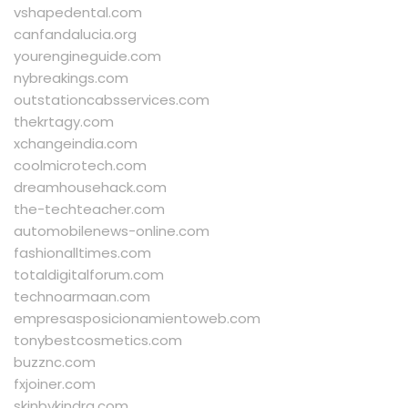
vshapedental.com
canfandalucia.org
yourengineguide.com
nybreakings.com
outstationcabsservices.com
thekrtagy.com
xchangeindia.com
coolmicrotech.com
dreamhousehack.com
the-techteacher.com
automobilenews-online.com
fashionalltimes.com
totaldigitalforum.com
technoarmaan.com
empresasposicionamientoweb.com
tonybestcosmetics.com
buzznc.com
fxjoiner.com
skinbykindra.com